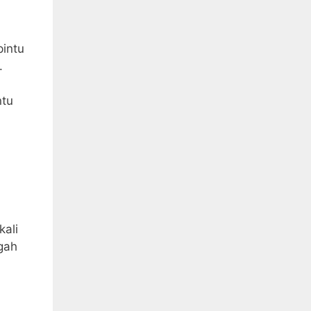
pintu
.
ntu
kali
gah