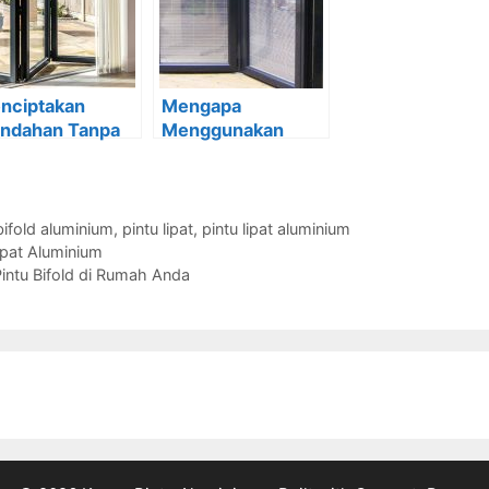
nciptakan
Mengapa
indahan Tanpa
Menggunakan
tas dengan
Pintu Lipat
tu Lipat
Aluminium atau
uminium
Pintu Bifold di
Rumah Anda
bifold aluminium
,
pintu lipat
,
pintu lipat aluminium
ipat Aluminium
intu Bifold di Rumah Anda