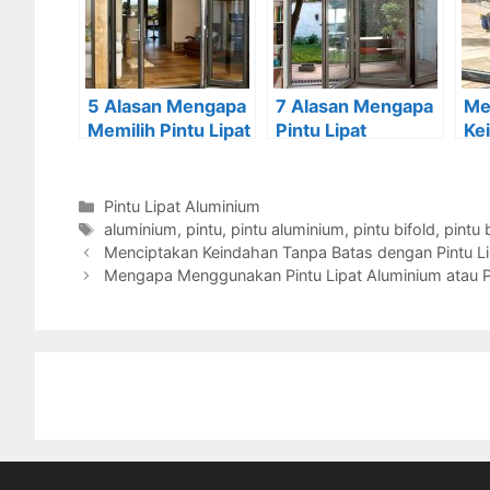
5 Alasan Mengapa
7 Alasan Mengapa
Me
Memilih Pintu Lipat
Pintu Lipat
Ke
Aluminium atau
Aluminium atau
Ba
Pintu Bifold
Pintu Bifold adalah
Pin
Ide yang Bagus
Al
Categories
Pintu Lipat Aluminium
Tags
aluminium
,
pintu
,
pintu aluminium
,
pintu bifold
,
pintu 
Post
Menciptakan Keindahan Tanpa Batas dengan Pintu L
navigation
Mengapa Menggunakan Pintu Lipat Aluminium atau P