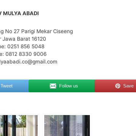
V MULYA ABADI
ng No 27 Parigi Mekar Ciseeng
r Jawa Barat 16120
e: 0251 856 5048
e: 0812 8330 9006
ulyaabadi.co@gmail.com
Tweet
Follow us
Save