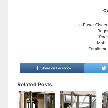
C
Jln Pasar Cisee
Bogo
Phon
Mobil
Email: m
Share on Facebook
Related Posts: