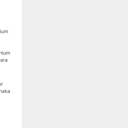
nium
inium
tara
or
 maka