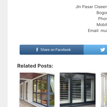
Jln Pasar Cisee
Bogo
Phon
Mobi
Email: m
Share on Facebook
Related Posts: