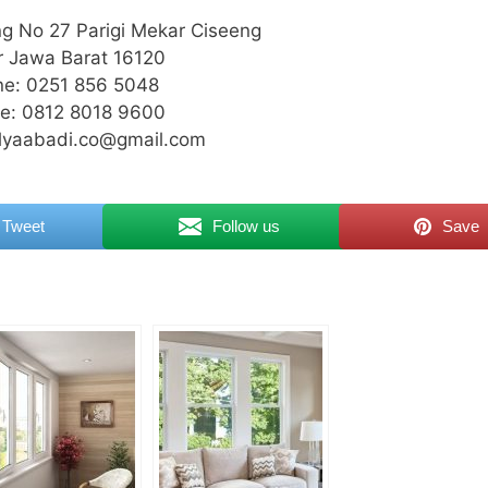
ng No 27 Parigi Mekar Ciseeng
r Jawa Barat 16120
e: 0251 856 5048
le: 0812 8018 9600
ulyaabadi.co@gmail.com
Tweet
Follow us
Save