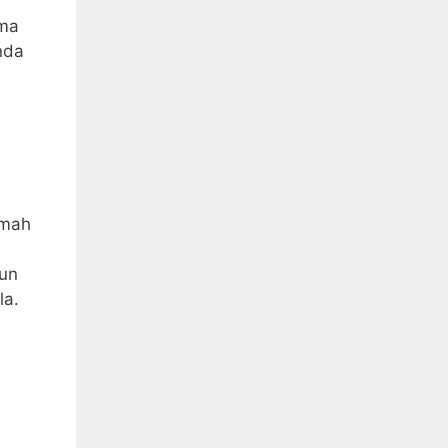
ima
nda
umah
mun
la.