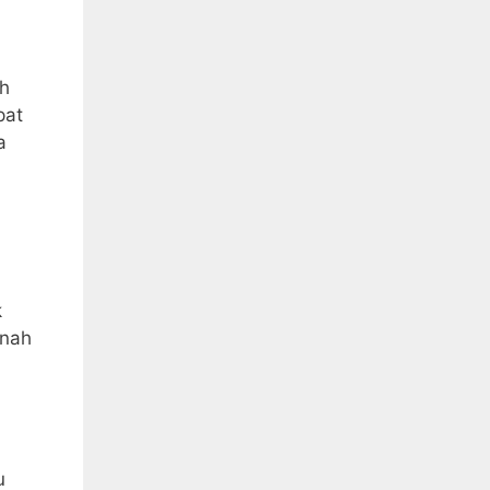
.
ih
pat
a
k
rnah
u