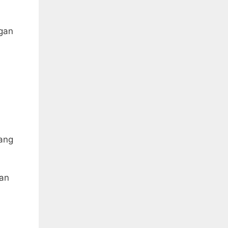
gan
ang
dan